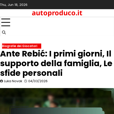
Skip
Thu, Jun 18, 2026
to
autoproduco.it
content
Biografie dei Giocatori
Ante Rebić: I primi giorni, Il
supporto della famiglia, Le
sfide personali
Luka Novak
04/03/2026