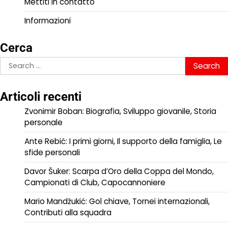
Mettiti in contatto
Informazioni
Cerca
Search
for:
Articoli recenti
Zvonimir Boban: Biografia, Sviluppo giovanile, Storia
personale
Ante Rebić: I primi giorni, Il supporto della famiglia, Le
sfide personali
Davor Šuker: Scarpa d’Oro della Coppa del Mondo,
Campionati di Club, Capocannoniere
Mario Mandžukić: Gol chiave, Tornei internazionali,
Contributi alla squadra