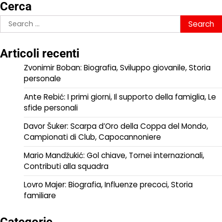
Cerca
Search
for:
Articoli recenti
Zvonimir Boban: Biografia, Sviluppo giovanile, Storia
personale
Ante Rebić: I primi giorni, Il supporto della famiglia, Le
sfide personali
Davor Šuker: Scarpa d’Oro della Coppa del Mondo,
Campionati di Club, Capocannoniere
Mario Mandžukić: Gol chiave, Tornei internazionali,
Contributi alla squadra
Lovro Majer: Biografia, Influenze precoci, Storia
familiare