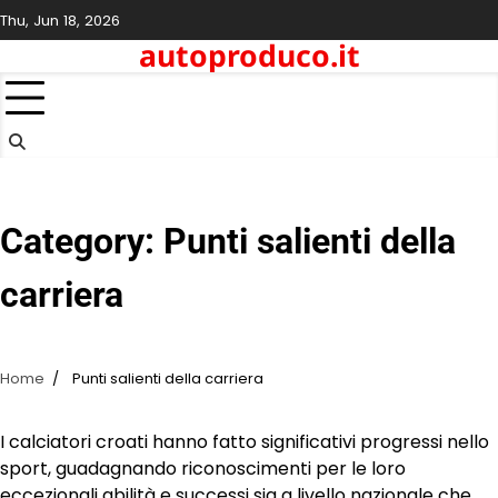
Skip
Thu, Jun 18, 2026
to
autoproduco.it
content
Category:
Punti salienti della
carriera
Home
Punti salienti della carriera
I calciatori croati hanno fatto significativi progressi nello
sport, guadagnando riconoscimenti per le loro
eccezionali abilità e successi sia a livello nazionale che