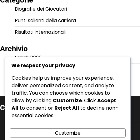
Categorie
Biografie dei Giocatori
Punti salienti della carriera
Risultati Internazionali
Archivio
March 2026
We respect your privacy
February 2026
Cookies help us improve your experience,
deliver personalized content, and analyze
traffic. You can choose which cookies to
allow by clicking
Customize
. Click
Accept
Categorie
All
to consent or
Reject All
to decline non-
essential cookies.
Biografie dei Giocatori
Punti salienti della carriera
Customize
Risultati Internazionali