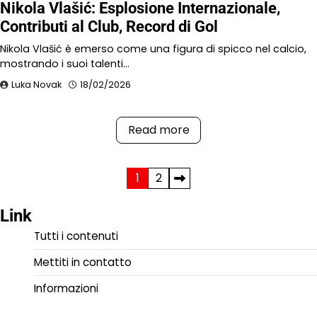
Nikola Vlašić: Esplosione Internazionale,
Contributi al Club, Record di Gol
Nikola Vlašić è emerso come una figura di spicco nel calcio,
mostrando i suoi talenti…
Luka Novak
18/02/2026
Read more
Posts
1
2
pagination
Link
Tutti i contenuti
Mettiti in contatto
Informazioni