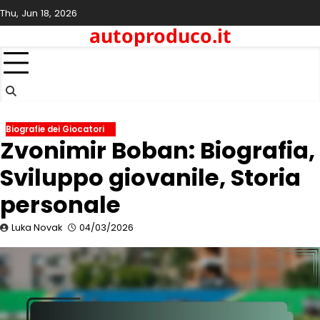
Skip
Thu, Jun 18, 2026
to
autoproduco.it
content
Biografie dei Giocatori
Zvonimir Boban: Biografia,
Sviluppo giovanile, Storia
personale
Luka Novak
04/03/2026