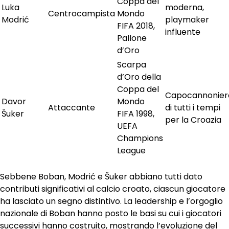
Coppa del
Luka
moderna,
Centrocampista
Mondo
Modrić
playmaker
FIFA 2018,
influente
Pallone
d’Oro
Scarpa
d’Oro della
Coppa del
Capocannonier
Davor
Mondo
Attaccante
di tutti i tempi
Šuker
FIFA 1998,
per la Croazia
UEFA
Champions
League
Sebbene Boban, Modrić e Šuker abbiano tutti dato
contributi significativi al calcio croato, ciascun giocatore
ha lasciato un segno distintivo. La leadership e l’orgoglio
nazionale di Boban hanno posto le basi su cui i giocatori
successivi hanno costruito, mostrando l’evoluzione del