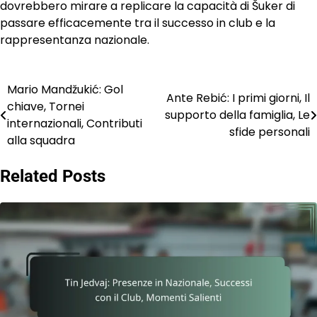
dovrebbero mirare a replicare la capacità di Šuker di
passare efficacemente tra il successo in club e la
rappresentanza nazionale.
Mario Mandžukić: Gol
Post
Ante Rebić: I primi giorni, Il
chiave, Tornei
supporto della famiglia, Le
navigation
internazionali, Contributi
sfide personali
alla squadra
Related Posts