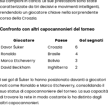
sui campioni in carica. Le sue prestazioni sono state
caratterizzate da tiri decisivi e movimenti intelligenti,
rendendolo un giocatore chiave nella sorprendente
corsa della Croazia.
Confronto con altri capocannonieri del torneo
Giocatore
Paese
Gol segnati
Davor Šuker
Croazia
6
Ronaldo
Brasile
4
Marco Etcheverry
Bolivia
3
David Beckham
Inghilterra
2
I sei gol di Šuker lo hanno posizionato davanti a giocatori
noti come Ronaldo e Marco Etcheverry, consolidando il
suo status di capocannoniere del torneo. La sua capacità
di trovare la rete in modo costante lo ha distinto dagli
altri capocannonieri.