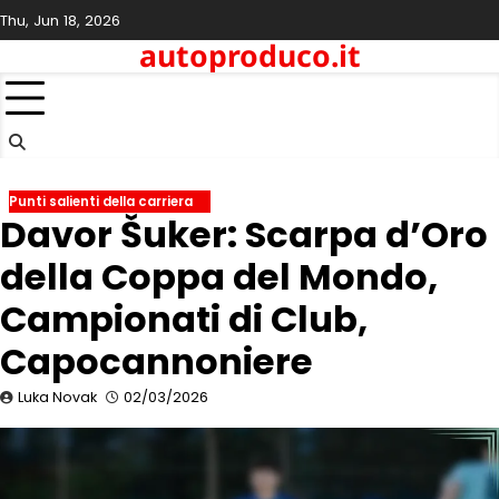
Skip
Thu, Jun 18, 2026
to
autoproduco.it
content
Punti salienti della carriera
Davor Šuker: Scarpa d’Oro
della Coppa del Mondo,
Campionati di Club,
Capocannoniere
Luka Novak
02/03/2026