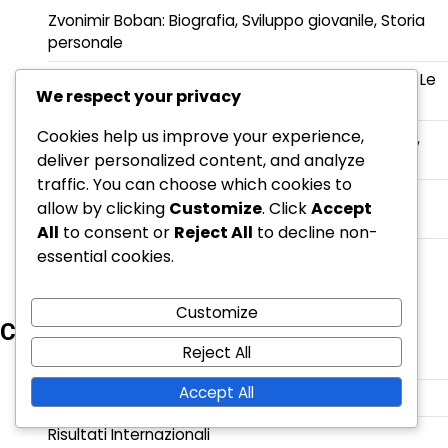
Zvonimir Boban: Biografia, Sviluppo giovanile, Storia
personale
Ante Rebić: I primi giorni, Il supporto della famiglia, Le
We respect your privacy
sfide personali
Cookies help us improve your experience,
Davor Šuker: Scarpa d’Oro della Coppa del Mondo,
deliver personalized content, and analyze
Campionati di Club, Capocannoniere
traffic. You can choose which cookies to
Mario Mandžukić: Gol chiave, Tornei internazionali,
allow by clicking
Customize
. Click
Accept
Contributi alla squadra
All
to consent or
Reject All
to decline non-
essential cookies.
Lovro Majer: Biografia, Influenze precoci, Storia
familiare
Customize
Categorie
Reject All
Biografie dei Giocatori
Accept All
Punti salienti della carriera
Risultati Internazionali