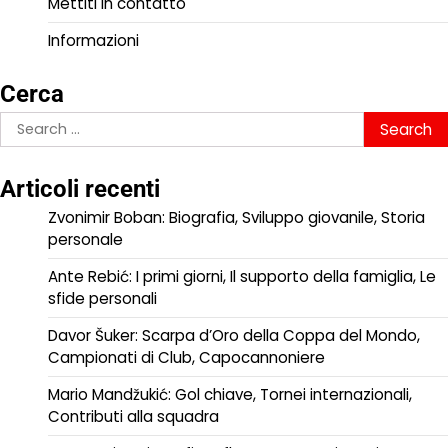
Mettiti in contatto
Informazioni
Cerca
Search
for:
Articoli recenti
Zvonimir Boban: Biografia, Sviluppo giovanile, Storia
personale
Ante Rebić: I primi giorni, Il supporto della famiglia, Le
sfide personali
Davor Šuker: Scarpa d’Oro della Coppa del Mondo,
Campionati di Club, Capocannoniere
Mario Mandžukić: Gol chiave, Tornei internazionali,
Contributi alla squadra